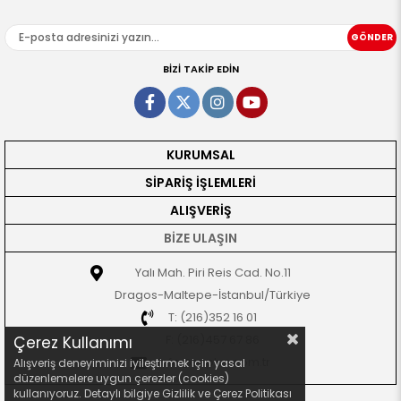
GÖNDER
BİZİ TAKİP EDİN
KURUMSAL
SİPARİŞ İŞLEMLERİ
ALIŞVERİŞ
BİZE ULAŞIN
Yalı Mah. Piri Reis Cad. No.11
Dragos-Maltepe-İstanbul/Türkiye
T: (216)352 16 01
F: (216)457 67 86
Çerez Kullanımı
info@seplus.com.tr
Alışveriş deneyiminizi iyileştirmek için yasal
düzenlemelere uygun çerezler (cookies)
kullanıyoruz. Detaylı bilgiye Gizlilik ve Çerez Politikası