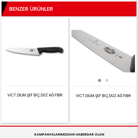
BENZER ÜRÜNLER
VICT.DİLİM.ŞEF BIÇ.DÜZ AĞ.FİBR
VICT.DİLİM ŞEF BIÇ.DÜZ AĞ.FİBR
KAMPANYALARIMIZDAN HABERDAR OLUN