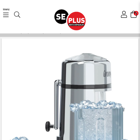
Menü
0
Anasayfa
Bar Ekipmanları
BUZ KIRICI