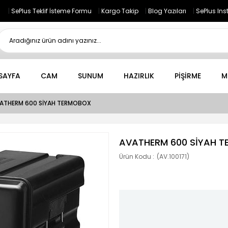
|
SePlus Teklif İsteme Formu
|
Kargo Takip
|
Blog Yazıları
|
SePlus In
SAYFA
CAM
SUNUM
HAZIRLIK
PİŞİRME
M
ATHERM 600 SİYAH TERMOBOX
AVATHERM 600 SİYAH 
(AV.100171)