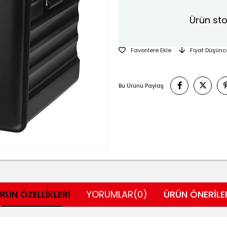
Ürün sto
Favorilere Ekle
Fiyat Düşünc
Bu Ürünü Paylaş
RÜN ÖZELLIKLERI
YORUMLAR
(0)
ÜRÜN ÖNERILE