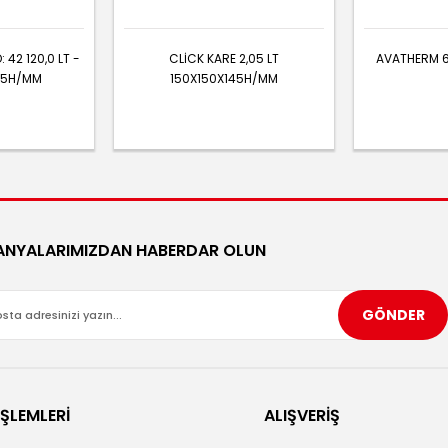
 42 120,0 LT -
CLİCK KARE 2,05 LT
AVATHERM 6
15H/MM
150X150X145H/MM
NYALARIMIZDAN HABERDAR OLUN
GÖNDER
İŞLEMLERİ
ALIŞVERİŞ