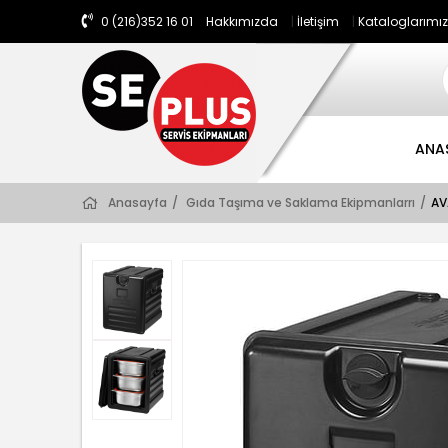
0 (216)352 16 01
Hakkımızda
|
İletişim
|
Kataloglarımız
ANA
Anasayfa
Gıda Taşıma ve Saklama Ekipmanlarrı
AV