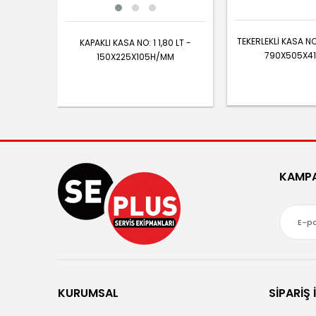
TEKERLEKLİ KASA NO:
KAPAKLI KASA NO: 1 1,80 LT -
790X505X4
150X225X105H/MM
KAMPA
KURUMSAL
SİPARİŞ 