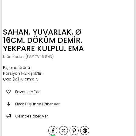
SAHAN. YUVARLAK. Ø
16CM. DÖKÜM DEMİR.
YEKPARE KULPLU. EMA
(LV.Y TV 16 SHN)
Pişirme Ürünü
Porsiyon 1-2 kişilik’tir.
Çap (Ø) 16 cm’dir.
Favorilere Ekle
Fiyat Düşünce Haber Ver
Gelince Haber Ver