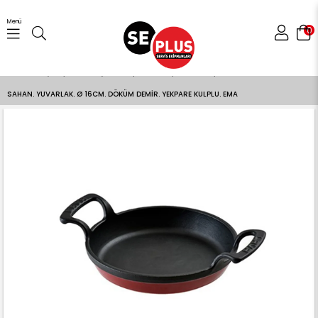
Menü
0
Anasayfa
Gıda Pişirme Ekipmanları
Tavalar
SAHAN. YUVARLAK. Ø 16CM. DÖKÜM DEMİR. YEKPARE KULPLU. EMA