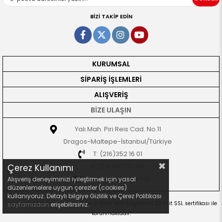
BİZİ TAKİP EDİN
KURUMSAL
SİPARİŞ İŞLEMLERİ
ALIŞVERİŞ
BİZE ULAŞIN
Yalı Mah. Piri Reis Cad. No.11
Dragos-Maltepe-İstanbul/Türkiye
T: (216)352 16 01
F: (216)457 67 86
Çerez Kullanımı
info@seplus.com.tr
Alışveriş deneyiminizi iyileştirmek için yasal
düzenlemelere uygun çerezler (cookies)
kullanıyoruz. Detaylı bilgiye Gizlilik ve Çerez Politikası
Copyright 2018 © www.seplus.com.tr Kredi kartı bilgileriniz 256bit SSL sertifikası ile
sayfamızdan
erişebilirsiniz.
korunmaktadır.